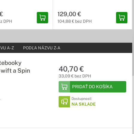
€
129,00 €
ez DPH
104,88 € bez DPH
VU A-Z
PODĽA NÁZVU Z-A
otebooky
40,70 €
wift a Spin
33,09 € bez DPH
PRIDAŤ DO KOŠÍKA
Dostupnosť:
y
NA SKLADE