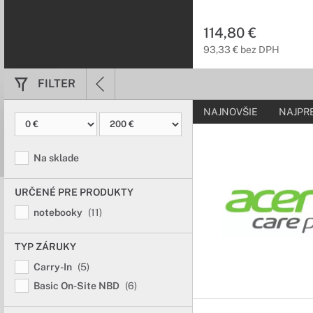
Site NBD / pre notebooky
114,80 €
93,33 € bez DPH
FILTER
NAJNOVŠIE
NAJPR
Na sklade
URČENÉ PRE PRODUKTY
notebooky
(11)
TYP ZÁRUKY
Carry-In
(5)
Basic On-Site NBD
(6)