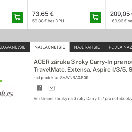
73,65 €
209,05 
59,88 € bez DPH
169,96 € b
EDÁVANEJŠIE
NAJLACNEJŠIE
NAJDRAHŠIE
PODĽA NÁZ
ACER záruka 3 roky Carry-In pre n
TravelMate, Extensa, Aspire 1/3/5, S
kód produktu:
SV.WNBA0.B09
Rozšírenie záruky na 3 roky Carry-In / pre notebook