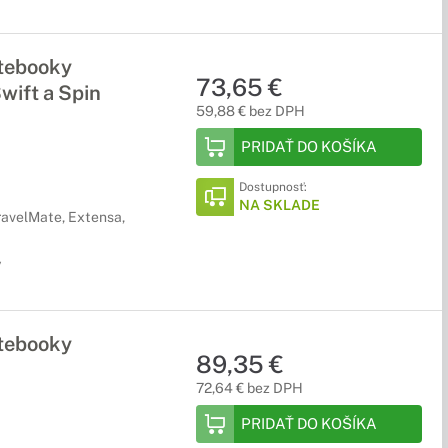
otebooky
73,65 €
wift a Spin
59,88 € bez DPH
PRIDAŤ DO KOŠÍKA
Dostupnosť:
NA SKLADE
ravelMate, Extensa,
y
otebooky
89,35 €
72,64 € bez DPH
PRIDAŤ DO KOŠÍKA