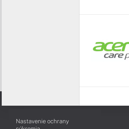
Nastavenie ochrany
súkromia