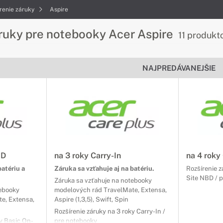
renie záruky
Aspire
áruky pre notebooky Acer Aspire
11 produkt
NAJPREDÁVANEJŠIE
BD
na 3 roky Carry-In
na 4 roky
batériu a
Záruka sa vzťahuje aj na batériu.
Rozšírenie z
Site NBD / 
Záruka sa vzťahuje na notebooky
tebooky
modelových rád TravelMate, Extensa,
e, Extensa,
Aspire (1,3,5), Swift, Spin
Rozšírenie záruky na 3 roky Carry-In /
ky Basic On-
pre notebooky