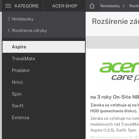
KATEGÓRIE
ACER-SHOP
Notebooky
Rozší
Notebooky
Rozšírenie z
Rozšírenie záruky
Aspire
TravelMate
Predator
Nitro
Spin
na 3 roky On-Site N
Záruka sa vzťahuje aj na 
Swift
HDD (ponechanie disku).
Extensa
Záruka sa vzťahuje na no
modelových rád TravelMat
Aspire (1,3,5), Swift, Spin
Rozšírenie záruky na 3 ro