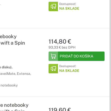
Dostupnosť:
y
NA SKLADE
tebooky
114,80 €
wift a Spin
93,33 € bez DPH
PRIDAŤ DO KOŠÍKA
Dostupnosť:
 disku).
NA SKLADE
ravelMate, Extensa,
e notebooky
re notebooky
119,60 €