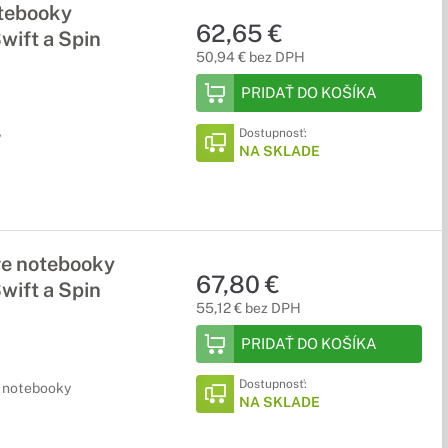
otebooky
62,65 €
wift a Spin
50,94 € bez DPH
PRIDAŤ DO KOŠÍKA
Dostupnosť:
y
NA SKLADE
re notebooky
67,80 €
wift a Spin
55,12 € bez DPH
PRIDAŤ DO KOŠÍKA
Dostupnosť:
e notebooky
NA SKLADE