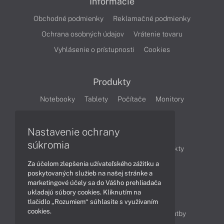
Informácie
Obchodné podmienky
Reklamačné podmienky
Ochrana osobných údajov
Vrátenie tovaru
Vyhlásenie o prístupnosti
Cookies
Produkty
Notebooky
Tablety
Počítače
Monitory
Články
Nastavenie ochrany
súkromia
Obchodné informácie
Novinky
Produkty
Za účelom zlepšenia užívateľského zážitku a
Technológie
Videá
poskytovaných služieb na našej stránke a
marketingové účely sa do Vášho prehliadača
ukladajú súbory cookies. Kliknutím na
Obsah
tlačidlo „Rozumiem“ súhlasíte s využívaním
cookies.
Ako nakupovať
Možnosti doručenia a platby