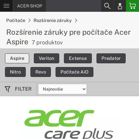
ACER-SHOP
Počítače
Rozšírenie záruky
Rozšírenie záruky pre počítače Acer
Aspire
7 produktov
Aspire
Veriton
Extensa
Predator
Nitro
Revo
Počítače AiO
FILTER