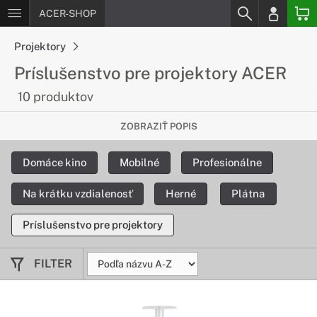
ACER-SHOP
Projektory
Príslušenstvo pre projektory ACER
10 produktov
Vhodné doplnky k projektorom
ZOBRAZIŤ POPIS
K projektorom značky Acer si môžete dopriať množstvo
Domáce kino
Mobilné
Profesionálne
doplnkov, ktoré vám uľahčia každodennú prácu so
zariadením.
Na krátku vzdialenosť
Herné
Plátna
Príslušenstvo pre projektory
FILTER