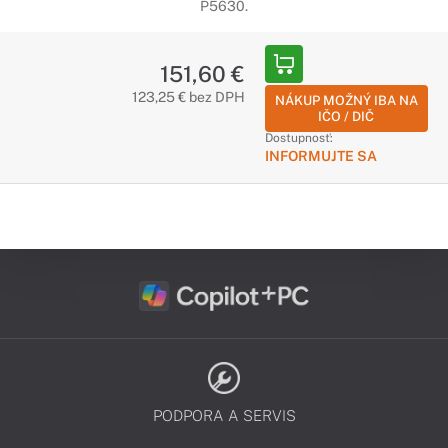
P5630.
151,60 €
123,25 € bez DPH
NÁKUP MOŽNÝ IBA NA
IČO / DIČ
Dostupnosť:
INFORMUJTE SA
PODPORA A SERVIS