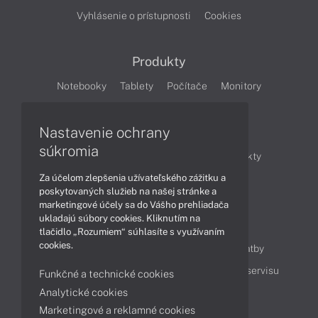
Vyhlásenie o prístupnosti
Cookies
Produkty
Notebooky
Tablety
Počítače
Monitory
Články
Nastavenie ochrany
súkromia
Obchodné informácie
Novinky
Produkty
Za účelom zlepšenia užívateľského zážitku a
Technológie
Videá
poskytovaných služieb na našej stránke a
marketingové účely sa do Vášho prehliadača
ukladajú súbory cookies. Kliknutím na
Obsah
tlačidlo „Rozumiem“ súhlasíte s využívaním
cookies.
Ako nakupovať
Možnosti doručenia a platby
Podpora a servis
Servisné služby
Cenník servisu
Funkčné a technické cookies
Analytické cookies
Marketingové a reklamné cookies
Kontakty