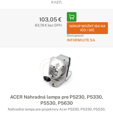
X1127i.
103,05 €
83,78 € bez DPH
NÁKUP MOŽNÝ IBA NA
IČO / DIČ
Dostupnosť:
INFORMUJTE SA
ACER Náhradná lampa pre P5230, P5330,
P5530, P5630
Náhradná lampa pre projektory Acer P5230, P5330, P5530,