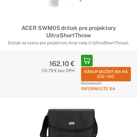
ACER SWM05 držiak pre projektory
UltraShortThrow
Držiak na
stenu
pre projektory Acer rady U (UltraShortThrow).
162,10 €
131,79 € bez DPH
NÁKUP MOŽNÝ IBA NA
IČO / DIČ
Dostupnosť:
INFORMUJTE SA