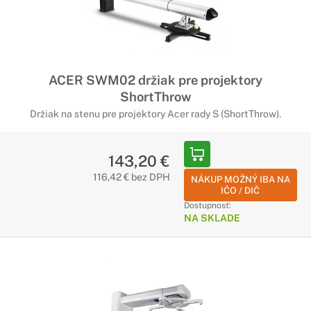
ACER SWM02 držiak pre projektory
ShortThrow
Držiak na stenu pre projektory Acer rady S (ShortThrow).
143,20 €
116,42 € bez DPH
NÁKUP MOŽNÝ IBA NA
IČO / DIČ
Dostupnosť:
NA SKLADE