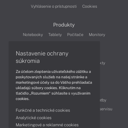
Vyhlásenie o prístupnosti
Cookies
Produkty
Notebooky
Tablety
Počítače
Monitory
Články
Nastavenie ochrany
súkromia
Obchodné informácie
Novinky
Produkty
Za účelom zlepšenia užívateľského zážitku a
Technológie
Videá
poskytovaných služieb na našej stránke a
marketingové účely sa do Vášho prehliadača
ukladajú súbory cookies. Kliknutím na
Obsah
tlačidlo „Rozumiem“ súhlasíte s využívaním
cookies.
Ako nakupovať
Možnosti doručenia a platby
Podpora a servis
Servisné služby
Cenník servisu
Funkčné a technické cookies
Analytické cookies
Marketingové a reklamné cookies
Kontakty