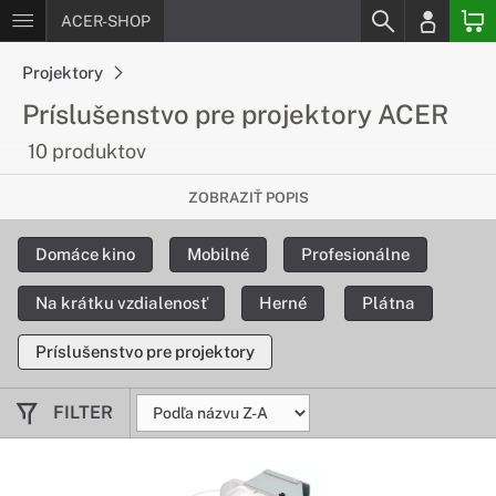
ACER-SHOP
Projektory
Príslušenstvo pre projektory ACER
10 produktov
Vhodné doplnky k projektorom
ZOBRAZIŤ POPIS
K projektorom značky Acer si môžete dopriať množstvo
Domáce kino
Mobilné
Profesionálne
doplnkov, ktoré vám uľahčia každodennú prácu so
zariadením.
Na krátku vzdialenosť
Herné
Plátna
Príslušenstvo pre projektory
FILTER