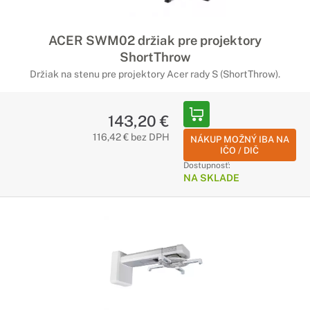
ACER SWM02 držiak pre projektory
ShortThrow
Držiak na stenu pre projektory Acer rady S (ShortThrow).
143,20 €
116,42 € bez DPH
NÁKUP MOŽNÝ IBA NA
IČO / DIČ
Dostupnosť:
NA SKLADE