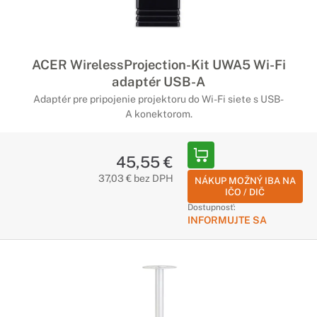
ACER WirelessProjection-Kit UWA5 Wi-Fi
adaptér USB-A
Adaptér pre pripojenie projektoru do Wi-Fi siete s USB-
A konektorom.
45,55 €
37,03 € bez DPH
NÁKUP MOŽNÝ IBA NA
IČO / DIČ
Dostupnosť:
INFORMUJTE SA