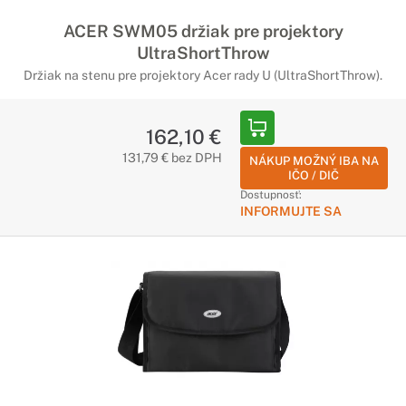
ACER SWM05 držiak pre projektory
UltraShortThrow
Držiak na
stenu
pre projektory Acer rady U (UltraShortThrow).
162,10 €
131,79 € bez DPH
NÁKUP MOŽNÝ IBA NA
IČO / DIČ
Dostupnosť:
INFORMUJTE SA