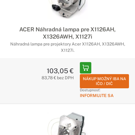
ACER Náhradná lampa pre X1126AH,
X1326AWH, X1127i
Náhradná lampa pre projektory Acer X1126AH, X1326AWH,
X1127i.
103,05 €
83,78 € bez DPH
NÁKUP MOŽNÝ IBA NA
IČO / DIČ
Dostupnosť:
INFORMUJTE SA