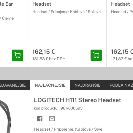
 hlavu
le Ear
Headset
Headset
Headset / Pripojenie: Káblové / Ružové
Headset / Pr
nie po celý deň
/ Čierne
ajnu sa slúchadlá cez hlavu nosia veľmi pohodlne, takže si môžete u
úchadlá
obmedzovať
162,15 €
162,15 
131,83 € bez DPH
131,83 € b
nú slobodu pri počúvaní hudby vďaka bezdrôtovým slúchadlám od p
mikrofónom
EDÁVANEJŠIE
NAJLACNEJŠIE
NAJDRAHŠIE
PODĽA NÁZ
ktívne
LOGITECH H111 Stereo Headset
 Vám umožnia prenášať čistý zvuk pri elektronickej komunikácií. Z
kód produktu:
981-000593
uší
Headset / Pripojenie: Káblové / Sivé