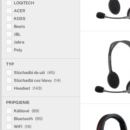
Kvalitný zvuk pr
LOGITECH
Vyberte si z bohatej p
ACER
KOSS
Slúchadlá her
Beats
JBL
Stvorené pre Va
Jabra
Herné slúchadlá sú pri
Poly
hrách.
TYP
Slúchadlá do uší
(45)
Slúchadlá cez hlavu
(14)
Headset
(143)
PRIPOJENIE
Káblové
(89)
Bluetooth
(95)
WiFi
(16)