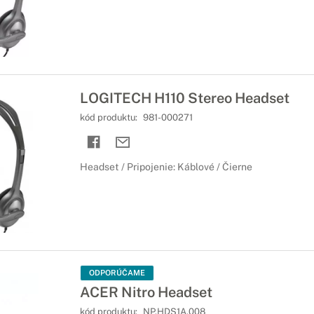
iamo do Vašich uší
onuky slúchadiel do uší, ktoré Vám poskytnú čistý a ohromujúci zvuk
né
še hranie
LOGITECH H110 Stereo Headset
spôsobené na to, aby splnili podmienky každého hráča. Komunikujte s
kód produktu:
981-000271
Headset / Pripojenie: Káblové / Čierne
ODPORÚČAME
ACER Nitro Headset
kód produktu:
NP.HDS1A.008