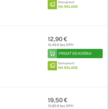
Dostupnosť:
NA SKLADE
, a pritom Vám zaberú minimálny priestor pri prenášaní.
12,90 €
o spoluhráčmi a vychutnávajte si plný a čistý zvuk pri Vašich
10,49 € bez DPH
PRIDAŤ DO KOŠÍKA
Dostupnosť:
NA SKLADE
19,50 €
15,85 € bez DPH