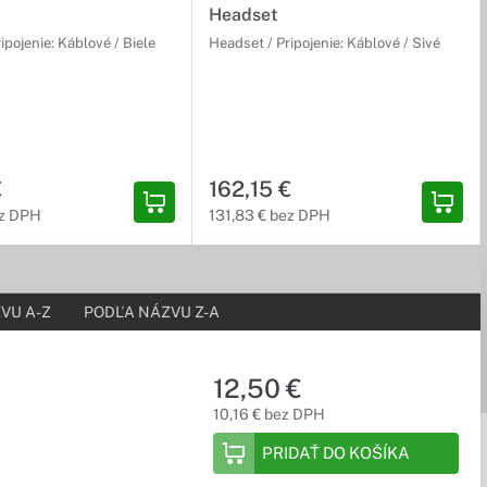
Headset
ipojenie: Káblové / Biele
Headset / Pripojenie: Káblové / Sivé
žívať kvalitný zvuk po celý deň.
€
162,15 €
ez DPH
131,83 € bez DPH
opredných svetových výrobcov. Počúvanie nebolo nikdy
VU A-Z
PODĽA NÁZVU Z-A
dvíhajte telefóny alebo spolupracujte s kolegami vďaka
12,50 €
10,16 € bez DPH
PRIDAŤ DO KOŠÍKA