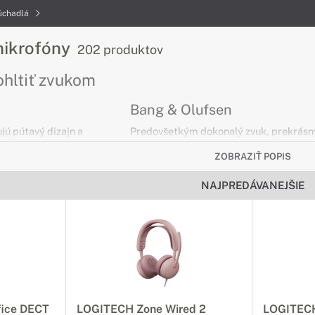
úchadlá
mikrofóny
202 produktov
ohltiť zvukom
Bang & Olufsen
jú pútavý dizajn a
Predovšetkým dokonalý zvuk, prekrásn
 aby poskytli
dizajn, materiály a intuitívne ovládanie.
ZOBRAZIŤ POPIS
uku JBL Signature
Vychutnajte si skutočnú slobodu
ačením hluku.
s vynikajúcim zvukom a intuitívnym
NAJPREDÁVANEJŠIE
dotykovým ovládaním.
ech prinášajú tie
 do Vášho pracovného
 voľnými rukami vďaka
giam.
fice DECT
LOGITECH Zone Wired 2
LOGITECH