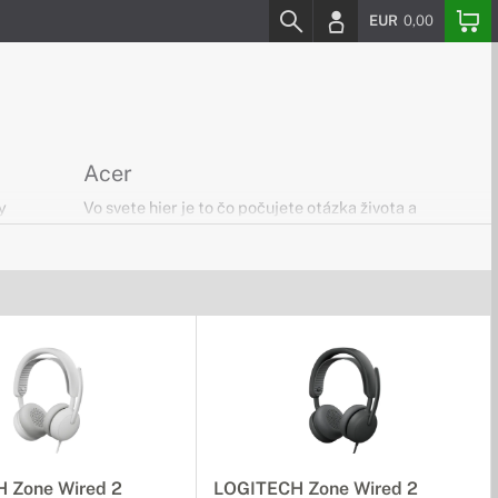
EUR
0,00
Acer
y
Vo svete hier je to čo počujete otázka života a
smrti. Využitím najnovších technológií Vám
sluchadlá Acer prinášajú to najlepšie zo sveta
herného príslušenstva.
 Zone Wired 2
LOGITECH Zone Wired 2