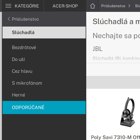
KATEGÓRIE
ACER-SHOP
Príslušenstvo
Sl
Príslušenstvo
Slúchadlá a 
Slúchadlá
Nechajte sa p
Bezdrôtové
JBL
Slúchadlá JBL kombinu
Do uší
prvotriedne materiály,
Cez hlavu
svetoznámu kvalitu zv
Sound s aktívnym potl
S mikrofónom
Herné
Logitech
Náhlavné sústavy Logit
ODPORÚČANÉ
najlepšie technológie
prostredia. Pracujte s
bezdrôtovým technoló
Poly Savi 7310-M Of