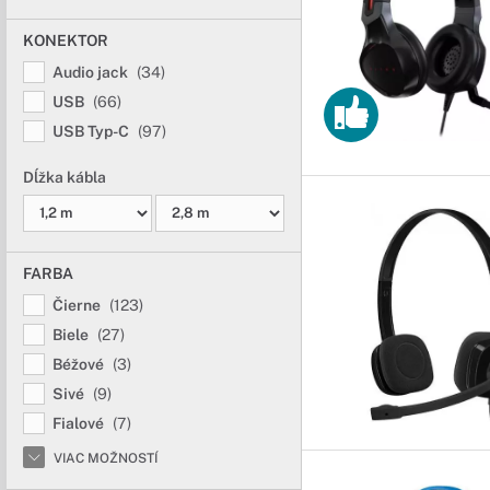
KONEKTOR
Audio jack
(34)
USB
(66)
USB Typ-C
(97)
Dĺžka kábla
FARBA
Čierne
(123)
Biele
(27)
Béžové
(3)
Sivé
(9)
Fialové
(7)
VIAC MOŽNOSTÍ